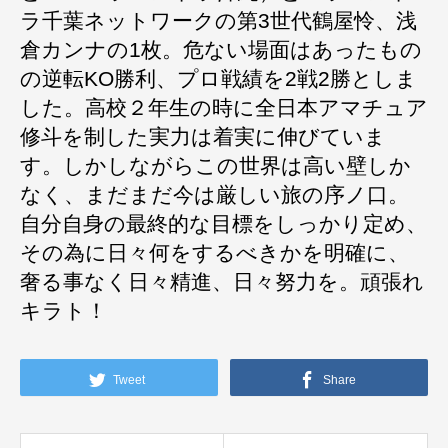
ラ千葉ネットワークの第3世代鶴屋怜、浅
倉カンナの1枚。危ない場面はあったもの
の逆転KO勝利、プロ戦績を2戦2勝としま
した。高校２年生の時に全日本アマチュア
修斗を制した実力は着実に伸びていま
す。しかしながらこの世界は高い壁しか
なく、まだまだ今は厳しい旅の序ノ口。
自分自身の最終的な目標をしっかり定め、
その為に日々何をするべきかを明確に、
奢る事なく日々精進、日々努力を。頑張れ
キラト！
Tweet
Share