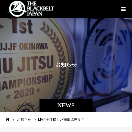
お
知
ら
せ
NEWS
お知らせ
MVPを獲得した南風原吉良斗