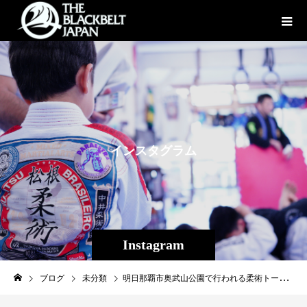
イ
ン
ス
タ
グ
ラ
ム
Instagram
ブログ
未分類
明日那覇市奥武山公園で行われる柔術トーナメント『コパラスコンチャス』にはTheパラエストラ沖縄から15名出場します！ みんな日頃の成果を出して頑張ろう！！ #コパラスコンチャス #パラエストラ #沖縄 #那覇 #与儀 #MMA #shooto #コザ #総合格闘技 #修斗 #キックボクシング #柔術 #jiujitsu #ダイエット