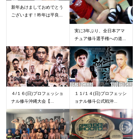
新年あけましておめでとう
ございます！昨年は平良...
実に3年ぶり、全日本アマ
チュア修斗選手権への道...
４/１６(日)プロフェッショ
１１/１４(日)プロフェッシ
ナル修斗沖縄大会【...
ョナル修斗公式戦沖...