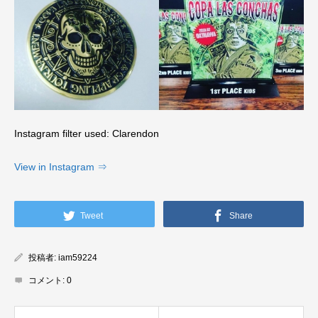
Instagram filter used: Clarendon
View in Instagram ⇒
Tweet
Share
投稿者:
iam59224
コメント:
0