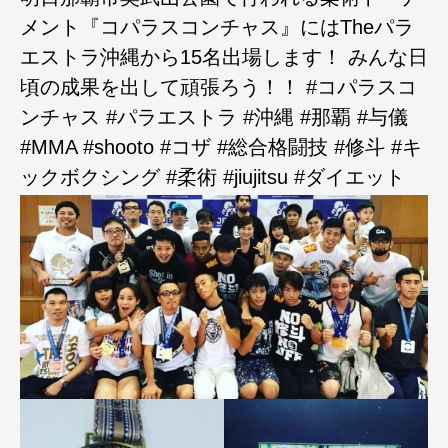
メント『コパラスコンチャス』にはTheパラ
エストラ沖縄から15名出場します！ みんな日
頃の成果を出して頑張ろう！！ #コパラスコ
ンチャス #パラエストラ #沖縄 #那覇 #与儀
#MMA #shooto #コザ #総合格闘技 #修斗 #キ
ックボクシング #柔術 #jiujitsu #ダイエット