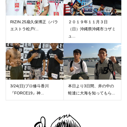
RIZIN.25扇久保博正（パラ
２０１９年１１月３日
エストラ松戸/...
（日）沖縄県沖縄市コザミ
ュ...
3/24(日)プロ修斗香川
本日より3日間、井の中の
『FORCE19』神...
蛙達に大海を知ってもら...