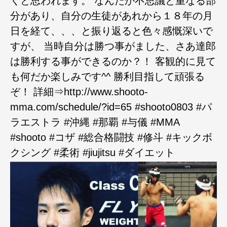
くと思われます。 なんだか不思議と重なる部
分があり、自分の生徒があれから１８年の月
日を経て、、、と振り返ると色々感慨深いで
すが、 当時自分は勝つ事がました、さあ達郎
は勝利する事ができるのか？！ 客観的に見て
も何だか楽しみです^^ 勝利目指して頑張る
ぞ！ 詳細⇒http://www.shooto-
mma.com/schedule/?id=65 #shooto0803 #パ
ラエストラ #沖縄 #那覇 #与儀 #MMA
#shooto #コザ #総合格闘技 #修斗 #キックボ
クシング #柔術 #jiujitsu #ダイエット