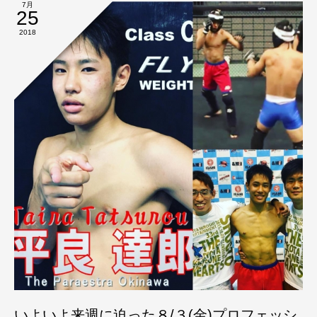
7月
25
2018
いよいよ来週に迫った８/３(金)プロフェッシ