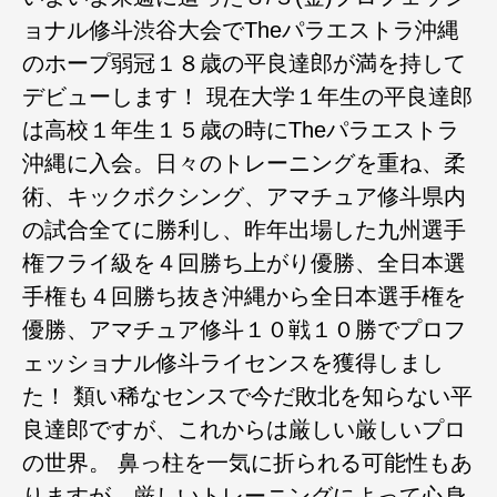
ョナル修斗渋谷大会でTheパラエストラ沖縄
のホープ弱冠１８歳の平良達郎が満を持して
デビューします！ 現在大学１年生の平良達郎
は高校１年生１５歳の時にTheパラエストラ
沖縄に入会。日々のトレーニングを重ね、柔
術、キックボクシング、アマチュア修斗県内
の試合全てに勝利し、昨年出場した九州選手
権フライ級を４回勝ち上がり優勝、全日本選
手権も４回勝ち抜き沖縄から全日本選手権を
優勝、アマチュア修斗１０戦１０勝でプロフ
ェッショナル修斗ライセンスを獲得しまし
た！ 類い稀なセンスで今だ敗北を知らない平
良達郎ですが、これからは厳しい厳しいプロ
の世界。 鼻っ柱を一気に折られる可能性もあ
りますが、厳しいトレーニングによって心身