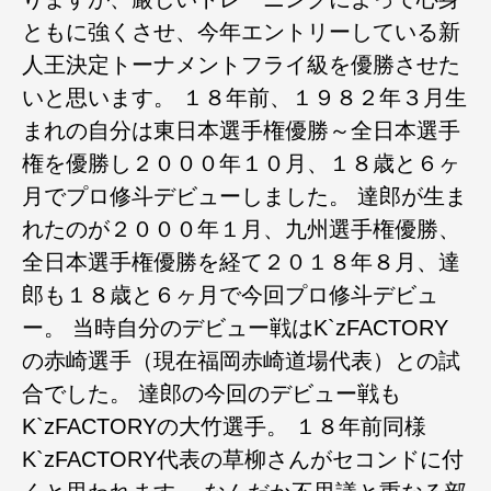
ともに強くさせ、今年エントリーしている新
人王決定トーナメントフライ級を優勝させた
いと思います。 １８年前、１９８２年３月生
まれの自分は東日本選手権優勝～全日本選手
権を優勝し２０００年１０月、１８歳と６ヶ
月でプロ修斗デビューしました。 達郎が生ま
れたのが２０００年１月、九州選手権優勝、
全日本選手権優勝を経て２０１８年８月、達
郎も１８歳と６ヶ月で今回プロ修斗デビュ
ー。 当時自分のデビュー戦はK`zFACTORY
の赤崎選手（現在福岡赤崎道場代表）との試
合でした。 達郎の今回のデビュー戦も
K`zFACTORYの大竹選手。 １８年前同様
K`zFACTORY代表の草柳さんがセコンドに付