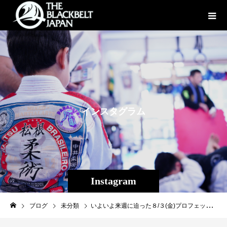
イ
ン
ス
タ
グ
ラ
ム
Instagram
ブログ
未分類
いよいよ来週に迫った８/３(金)プロフェッショナル修斗渋谷大会でTheパラエストラ沖縄のホープ弱冠１８歳の平良達郎が満を持してデビューします！ 現在大学１年生の平良達郎は高校１年生１５歳の時にTheパラエストラ沖縄に入会。日々のトレーニングを重ね、柔術、キックボクシング、アマチュア修斗県内の試合全てに勝利し、昨年出場した九州選手権フライ級を４回勝ち上がり優勝、全日本選手権も４回勝ち抜き沖縄から全日本選手権を優勝、アマチュア修斗１０戦１０勝でプロフェッショナル修斗ライセンスを獲得しました！ 類い稀なセンスで今だ敗北を知らない平良達郎ですが、これからは厳しい厳しいプロの世界。 鼻っ柱を一気に折られる可能性もありますが、厳しいトレーニングによって心身ともに強くさせ、今年エントリーしている新人王決定トーナメントフライ級を優勝させたいと思います。 １８年前、１９８２年３月生まれの自分は東日本選手権優勝～全日本選手権を優勝し２０００年１０月、１８歳と６ヶ月でプロ修斗デビューしました。 達郎が生まれたのが２０００年１月、九州選手権優勝、全日本選手権優勝を経て２０１８年８月、達郎も１８歳と６ヶ月で今回プロ修斗デビュー。 当時自分のデビュー戦はK`zFACTORYの赤崎選手（現在福岡赤崎道場代表）との試合でした。 達郎の今回のデビュー戦もK`zFACTORYの大竹選手。 １８年前同様K`zFACTORY代表の草柳さんがセコンドに付くと思われます。 なんだか不思議と重なる部分があり、自分の生徒があれから１８年の月日を経て、、、と振り返ると色々感慨深いですが、 当時自分は勝つ事がました、さあ達郎は勝利する事ができるのか？！ 客観的に見ても何だか楽しみです^^ 勝利目指して頑張るぞ！ 詳細⇒http://www.shooto-mma.com/schedule/?id=65 #shooto0803 #パラエストラ #沖縄 #那覇 #与儀 #MMA #shooto #コザ #総合格闘技 #修斗 #キックボクシング #柔術 #jiujitsu #ダイエット