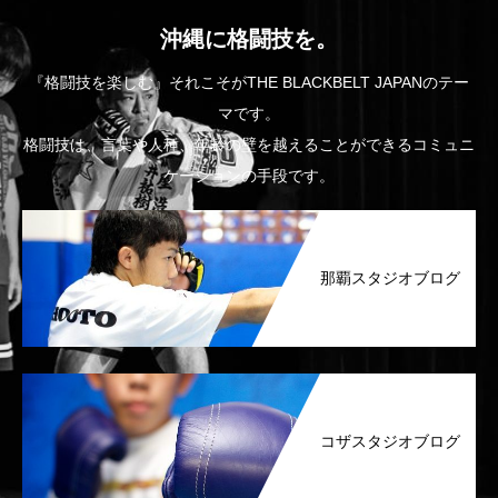
沖縄に格闘技を。
『格闘技を楽しむ』それこそがTHE BLACKBELT JAPANのテー
マです。
格闘技は、言葉や人種、年齢の壁を越えることができるコミュニ
ケーションの手段です。
那覇スタジオブログ
コザスタジオブログ