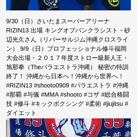
9/30（日）さいたまスーパーアリーナ
RIZIN13 出場 キングオブパンクラシスト・砂
辺光久さん（リバーサルジム沖縄クロスライ
ン） 9/9（日）プロフェッショナル修斗福岡
大会出場・２０１７年度ストロー級新人王・
旭那拳（Theパラエストラ沖縄） 秘密の特訓
終了！ 沖縄から日本へ！沖縄から世界へ！
#RIZIN13 #shooto0909 #パラエストラ #沖縄
#那覇 #与儀 #MMA #shooto #コザ #総合格闘
技 #修斗 #キックボクシング #柔術 #jiujitsu #
ダイエット