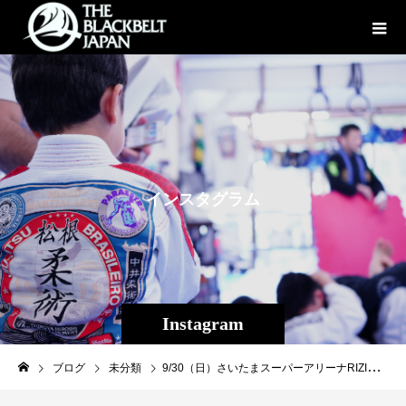
イ
ン
ス
タ
グ
ラ
ム
Instagram
ブログ
未分類
9/30（日）さいたまスーパーアリーナRIZIN13 出場 キングオブパンクラシスト・砂辺光久さん（リバーサルジム沖縄クロスライン） 9/9（日）プロフェッショナル修斗福岡大会出場・２０１７年度ストロー級新人王・旭那拳（Theパラエストラ沖縄） 秘密の特訓終了！ 沖縄から日本へ！沖縄から世界へ！ #RIZIN13 #shooto0909 #パラエストラ #沖縄 #那覇 #与儀 #MMA #shooto #コザ #総合格闘技 #修斗 #キックボクシング #柔術 #jiujitsu #ダイエット