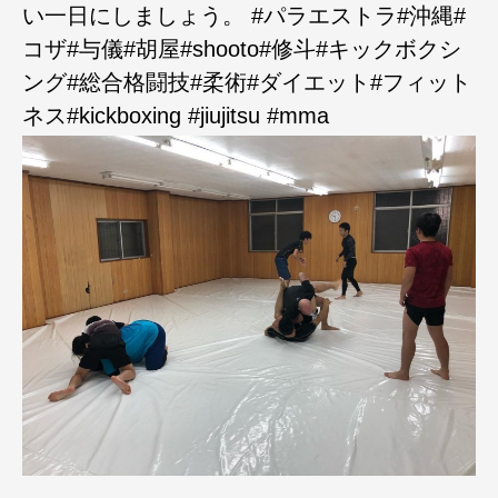
い一日にしましょう。 #パラエストラ#沖縄#
コザ#与儀#胡屋#shooto#修斗#キックボクシ
ング#総合格闘技#柔術#ダイエット#フィット
ネス#kickboxing #jiujitsu #mma