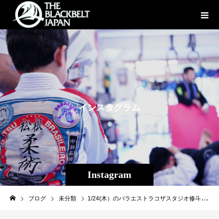
イ
ン
ス
タ
グ
ラ
ム
Instagram
ブログ
未分類
1/24(木）のパラエストラコザスタジオ修斗クラス。 本日はパスガードとサイドポジションからの技を徹底的に打ち込みました。 後半はスパーリング多めで！ 今日も充実、明日もいい一日にしましょう。 #パラエストラ#沖縄#コザ#与儀#胡屋#shooto#修斗#キックボクシング#総合格闘技#柔術#ダイエット#フィットネス#kickboxing #jiujitsu #mma