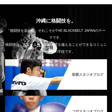
沖縄に格闘技を。
『格闘技を楽しむ』それこそがTHE BLACKBELT JAPANのテー
マです。
格闘技は、言葉や人種、年齢の壁を越えることができるコミュニ
ケーションの手段です。
那覇スタジオブログ
コザスタジオブログ