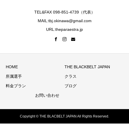
TEL&FAX 098-851-4739（代表）
MAIL:tbj.okinawa@gmail.com
URL:theparaestra.jp
HOME
THE BLACKBELT JAPAN
所属選手
クラス
料金プラン
ブログ
お問い合わせ
Copyright © THE BLACBELT JAPAN All Rights Reserved.