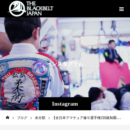
イ
ン
ス
タ
グ
ラ
ム
Instagram
ブログ
未分類
【全日本アマチュア修斗選手権2回級制覇！】 先日行われた第２６回全日本アマチュア修斗選手権。 北は北海道から南は沖縄まで全国各地から各選手権を勝ち抜いた猛者達が集まり、プロフェッショナル修斗のリングを目指して熱い試合が繰り広げられました。 出場する事も難しく、優勝するのはわずか一握りの全日本選手権。 そんな選手権で沖縄から２人の優勝者を輩出することが出来たのは非常に嬉しく思います。 １５歳にTheパラエストラ沖縄に入会したリュウヤは現在２１歳、受験の際は長期休会もしましたが過去６年間真面目に練習に励んできました。 その礼儀正しさとは裏腹に試合では不器用な面もあり、勝てない時期もありましたが最近は自身の打・投・極、戦い方をしっかり理解し勝ち星を重ねれるようになりました。 １回戦シードで迎えた２回戦、中部地方の実力者相手にパンチでダウンを奪いバックキープで判定勝利、準決勝は打撃主体の選手に打ち勝ち判定勝利、決勝戦を迎えました。 堅実にトップキープをして勝ち上がってきた相手に対し打撃主体で攻め立て、テイクダウ狙いの相手に対し切り返してトップキープしてラウンドを終える。 勝負の２Ｒ、相手の攻め方は分かってきたので初回同様試合を進めて行こうと思いきやテイクダウンを許してしまう、しかし下から怒涛の攻めを見せ三角締め。相手の力が抜け落ちたのを確認してレフェリーが試合をストップ、一本勝ちにより全日本アマチュア修斗選手権ストロー級を制しました！ 中学生の頃からパラエストラ沖縄に通い出した少年は、礼儀正しく周りに気を使える立派な青年になりました。苦労も知っている、努力も知っている、そんなリュウヤだからこそこの優勝は本当に嬉しかったです。 ・・・ １４歳中学２年生の時に入会したキラトは現在高校２年生、昨年の沖縄選手権は高校１年生にして現在プロで活躍する野尻定由（赤崎道場）選手に勝利し優勝を果たしましたが、全日本選手権は１回戦負け。 全日本優勝を目標に１年トレーニングに励み、今年も沖縄選手権を優勝、九州選手権は準優勝し全日本選手権に挑みました。 一回戦をバックチョークで勝利し、２回戦、準決勝はグラウンドで相手を制圧し決勝進出、 決勝は柔術茶帯でアマチュアＭＭＡで様々なタイトルを持つ難敵を迎えました。 １Ｒ寝技に持ち込みたい相手のテイクダウンを徹底的に切る、打撃を効かせつつ最後はハーフをキープして終了。１Ｒはとったか。 ２Ｒはテイクダウンから引きこんディ―プハーフにとらえてきた相手に対しスイープされつつも三角締めにとらえる。 相手がたまらずタップし、１７歳高校２年生に出して全日本選手権激戦のフェザー級を制しました！ 練習を怠けることもあり、反抗期に入っては叱ることばかりで、一時は自分に、もう修斗は辞めなさい、とまで言わせた聞かん坊は、元プロボクサーの父親譲りの身体の強さと執念で全日本選手権を優勝しました。 若い人生、この先楽しい事、誘惑も沢山あるだろう。 両親にやりたい事をやらせてもらっているならば、自分でやりたいと決めたことならば、 全力で取り組んでこの先も頑張って行ってもらいたいと思います。 今まで自分の後輩では、 扇久保博正（修斗フェザー級&フライ級世界チャンピオン） 児山佳宏（環太平洋ウェルター級チャンピオン、 ジャイアン貴裕（和歌山ジビエ販売）、 内藤のび太（修斗フライ級、ONE FCストロー級チャンピオン） 岡田 遼（現修斗環太平洋バンタム級チャンピオン） 平良達郎（現修斗世界バンタム級１０位） 山城翔（バンタム級プロシューター） と現在プロの世界で活躍する選手達が優勝してきた全日本選手権。 この２人はこの先の選手生活どこまで辿り着くことが出来るのか、 心身ともに成長させ２人の勝利、活躍を今後も存分に楽しみながら成長させていかせたいと思います。 ２人とも心から、おめでとう。 優勝後、打ち上げはサイゼリヤでプロシュート（生ハム）が食いたいっす！ との事でサイゼリヤにてご機嫌にプロシュートを食べるリュウヤ。 昨年は２回戦負けで食べれず、１年越しに優勝し食べたプロシュートの味は人生で忘れる事はきっと無いでしょう。（沖縄にサイゼリヤはありません） 今回Theパラエストラ沖縄からは５名出場し３名は１回戦敗退でした。 優勝者は努力の結果が実り嬉しい反面、悔しい思いをした生徒もいました。 選手には常に高い志を持って欲しいと思っています。 全日本で勝ちたい、プロになりたい、のではなく、プロでどうすれば勝っていけるのか、ということを想像して日々の練習に励むことが出来れば自ずと結果はついてきます。 昨今中々、自身の目標を持てる若者は少なく、ましてや夢を口に出せない若者が多数いますが、若い君たちは間違いなく可能性に満ち溢れており、その可能性は広がるばかりです。 人生１度。誰だって１度しかない今の人生を生きているんです。 どうせやるならば志を高く持って、口を大にして夢を語り、その目標に向かって一生懸命に努力してほしいと切に願います。 #アマチュア修斗 #全日本アマチュア修斗選手権 #パラエストラ #沖縄 #那覇 #与儀 #MMA #shooto #コザ #総合格闘技 #修斗 #キックボクシング #柔術 #jiujitsu #ダイエ