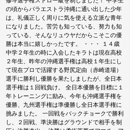
修斗選手権ストロー級を制しました！ 中学生
の頃からパラエストラ沖縄に通い出した少年
は、礼儀正しく周りに気を使える立派な青年
になりました。苦労も知っている、努力も知
っている、そんなリュウヤだからこそこの優
勝は本当に嬉しかったです。 ・・・ １４歳
中学２年生の時に入会したキラトは現在高校
２年生、昨年の沖縄選手権は高校１年生にし
て現在プロで活躍する野尻定由（赤崎道場）
選手に勝利し優勝を果たしましたが、全日本
選手権は１回戦負け。 全日本優勝を目標に１
年トレーニングに励み、今年も沖縄選手権を
優勝、九州選手権は準優勝し全日本選手権に
挑みました。 一回戦をバックチョークで勝利
し、２回戦、準決勝はグラウンドで相手を制