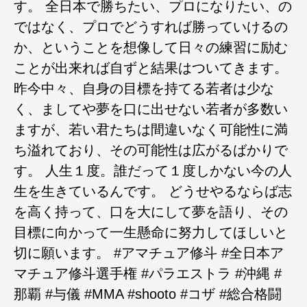
す。 全日本で勝ちたい、プロになりたい、の
ではなく、プロでどうすれば勝っていけるの
か、ということを想像して日々の練習に励む
ことが出来れば自ずと結果はついてきます。
昨今中々、自身の目標を持てる若者は少な
く、ましてや夢を口に出せない若者が多数い
ますが、若い君たちは間違いなく可能性に満
ち溢れており、その可能性は広がるばかりで
す。 人生１度。誰だって１度しかない今の人
生を生きているんです。 どうせやるならば志
を高く持って、口を大にして夢を語り、その
目標に向かって一生懸命に努力してほしいと
切に願います。 #アマチュア修斗 #全日本ア
マチュア修斗選手権 #パラエストラ #沖縄 #
那覇 #与儀 #MMA #shooto #コザ #総合格闘