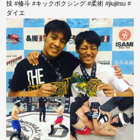
技 #修斗 #キックボクシング #柔術 #jiujitsu #
ダイエ