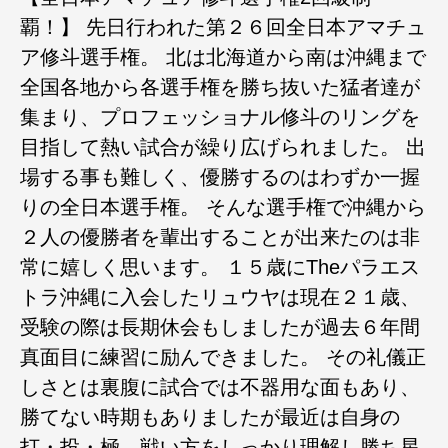
覇！】 先日行われた第２６回全日本アマチュ
ア修斗選手権。 北は北海道から南は沖縄まで
全国各地から各選手権を勝ち抜いた猛者達が
集まり、プロフェッショナル修斗のリングを
目指して熱い試合が繰り広げられました。 出
場する事も難しく、優勝するのはわずか一握
りの全日本選手権。 そんな選手権で沖縄から
２人の優勝者を輩出することが出来たのは非
常に嬉しく思います。 １５歳にTheパラエス
トラ沖縄に入会したリュウヤは現在２１歳、
受験の際は長期休会もしましたが過去６年間
真面目に練習に励んできました。 その礼儀正
しさとは裏腹に試合では不器用な面もあり、
勝てない時期もありましたが最近は自身の
打・投・極、戦い方をしっかり理解し勝ち星