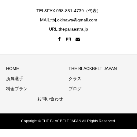
TEL&FAX 098-851-4739（代表）
MAIL:tbj.okinawa@gmail.com
URL:theparaestra.jp
HOME
THE BLACKBELT JAPAN
所属選手
クラス
料金プラン
ブログ
お問い合わせ
Copyright © THE BLACBELT JAPAN All Rights Reserved.