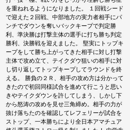
を重ねれるようになりました。 １回戦シード
で迎えた２回戦、中部地方の実力者相手にパ
ンチでダウンを奪いバックキープで判定勝
利、準決勝は打撃主体の選手に打ち勝ち判定
勝利、決勝戦を迎えました。 堅実にトップキ
ープをして勝ち上がってきた相手に対し打撃
主体で攻め立て、テイクダウ狙いの相手に対
し切り返してトップキープしてラウンドを終
える。 勝負の２Ｒ、相手の攻め方は分かって
きたので初回同様試合を進めて行こうと思い
きやテイクダウンを許してしまう、しかし下
から怒涛の攻めを見せ三角締め。相手の力が
抜け落ちたのを確認してレフェリーが試合を
ストップ、一本勝ちにより全日本アマチュア