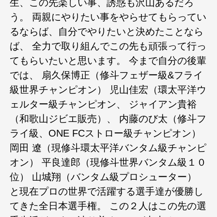
生、この先楽しい事、誘惑も沢山あるだろ
う。 両親にやりたい事をやらせてもらってい
るならば、自分でやりたいと決めたことなら
ば、 全力で取り組んでこの先も頑張って行っ
てもらいたいと思います。 今まで自分の後輩
では、 扇久保博正（修斗フェザー級&フライ
級世界チャンピオン） 児山佳宏（環太平洋ウ
ェルター級チャンピオン、 ジャイアン貴裕
（和歌山ジビエ販売）、 内藤のび太（修斗フ
ライ級、ONE FCストロー級チャンピオン）
岡田 遼（現修斗環太平洋バンタム級チャンピ
オン） 平良達郎（現修斗世界バンタム級１０
位） 山城翔（バンタム級プロシューター）
と現在プロの世界で活躍する選手達が優勝し
てきた全日本選手権。 この２人はこの先の選