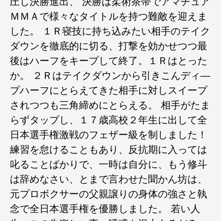
圧し決勝進出、 決勝は柔術茶帯でアマチュア
ＭＭＡで様々なタイトルを持つ難敵を迎えま
した。 １Ｒ寝技に持ち込みたい相手のテイク
ダウンを徹底的に切る、打撃を効かせつつ最
後はハーフをキープして終了。１Ｒはとった
か。 ２Ｒはテイクダウンから引きこんディ―
プハーフにとらえてきた相手に対しスイープ
されつつも三角締めにとらえる。 相手がたま
らずタップし、１７歳高校２年生に出して全
日本選手権激戦のフェザー級を制しました！
練習を怠けることもあり、反抗期に入っては
叱ることばかりで、一時は自分に、もう修斗
は辞めなさい、とまで言わせた聞かん坊は、
元プロボクサーの父親譲りの身体の強さと執
念で全日本選手権を優勝しました。 若い人