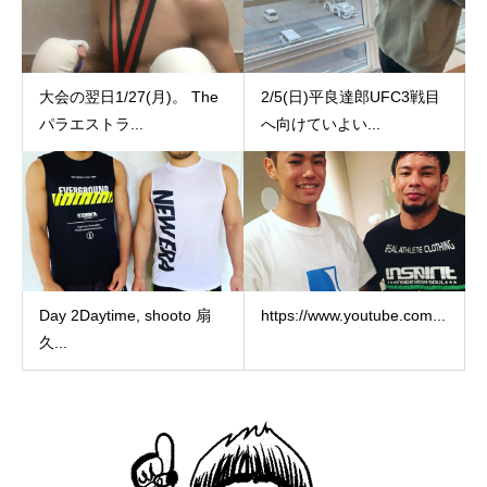
大会の翌日1/27(月)。 The
2/5(日)平良達郎UFC3戦目
パラエストラ...
へ向けていよい...
Day 2Daytime, shooto 扇
https://www.youtube.com...
久...