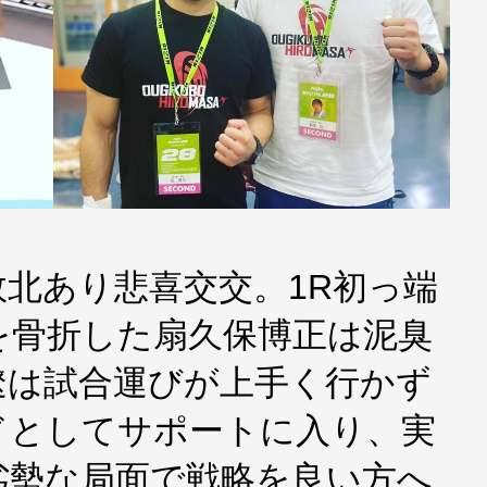
あり敗北あり悲喜交交。1R初っ端
を骨折した扇久保博正は泥臭
遼は試合運びが上手く行かず
ドとしてサポートに入り、実
劣勢な局面で戦略を良い方へ