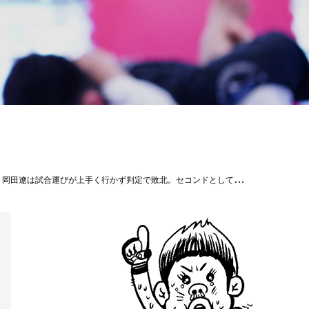
く戦ってきた身体を暫くは休めて欲しいと思います。そして人生は続く。今後とも2人の応援宜しくお願いします！#扇久保博正#岡田遼#パラエストラ松戸#パラエストラ千葉#RIZIN28