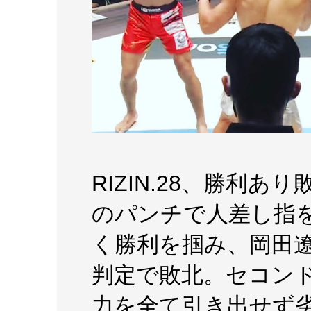
RIZIN.28、勝利
のパンチで人差し指
く勝利を掴み、岡田
判定で敗北。セコン
力を全て引き出せず