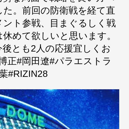
した。前回の防衛戦を経て直
メント参戦、目まぐるしく戦
は休めて欲しいと思います。
今後とも2人の応援宜しくお
博正#岡田遼#パラエストラ
RIZIN28