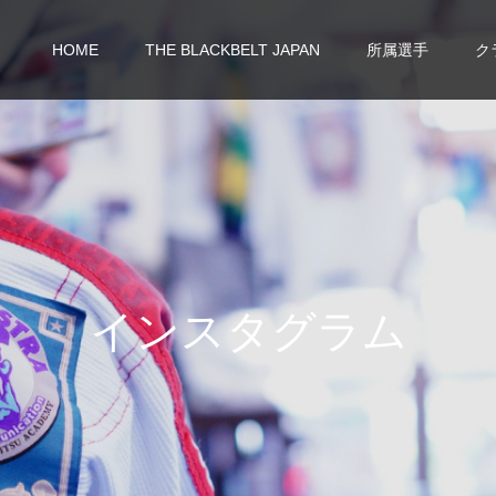
HOME
THE BLACKBELT JAPAN
所属選手
ク
イ
ン
ス
タ
グ
ラ
ム