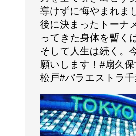
導けずに悔やまれま
後に決まったトーナ
ってきた身体を暫く
そして人生は続く。
願いします！#扇久保
松戸#パラエストラ千葉#