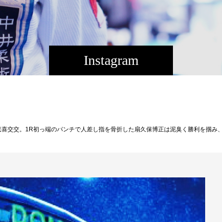
Instagram
久保博正は泥臭く勝利を掴み、岡田遼は試合運びが上手く行かず判定で敗北。セコンドとしてサポートに入り、実力を全て引き出せず劣勢な局面で戦略を良い方へ導けずに悔やまれました。前回の防衛戦を経て直後に決まったトーナメント参戦、目まぐるし