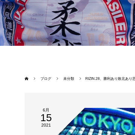
ブログ
未分類
RIZIN.28、勝利あり敗北あり悲喜交交。1R初っ端のパンチで人差し指を骨折した扇
6月
15
2021