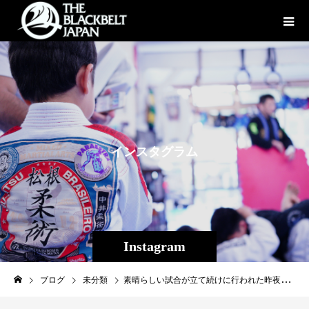
イ
ン
ス
タ
グ
ラ
ム
Instagram
ブログ
未分類
素晴らしい試合が立て続けに行われた昨夜のプロフェッショナル修斗後楽園大会、第1試合に出場したTHE SHOOTO OKINAWAでの試合経験もある弱冠18歳内田タケル（パラエストラ松戸）磐石の1R2分バックチョーク一本勝ち！強いかったですね、将来超有望株です！#パラエストラ千葉ネットワーク#内田タケル#鶴屋浩#shooto0920