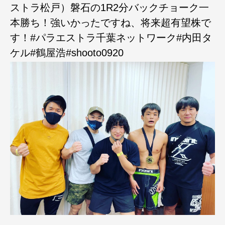
ストラ松戸）磐石の1R2分バックチョーク一
本勝ち！強いかったですね、将来超有望株で
す！#パラエストラ千葉ネットワーク#内田タ
ケル#鶴屋浩#shooto0920