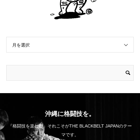
月を選択
沖縄に格闘技を。
『格闘技を楽しむ』それこそがTHE BLACKBELT JAPANのテー
マです。