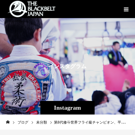
イ
ン
ス
タ
グ
ラ
ム
Instagram
ブログ
未分類
第8代修斗世界フライ級チャンピオン、平良 達郎(21歳)が米国最大のエージェント「イリディアム・スポーツ」と正式契約。UFC 出場と世界戦略で合意。そして海外武者修行へ!プロアマ通じて無敗の快進撃を続け る沖縄県在住のプロ格闘家、第8代修斗世界フライ級チャンピオン・平良達郎(The パラエスト ラ沖縄)は、この度ラスベガスに本社を置く MMA スポーツマ ネージメント会社「IRIDIUM SPORTS AGENCY」との契約を締結したことをご報告させて頂きます。◆平良達郎の今後2022 年「沖縄から、日本から、世界の頂点に!」を合言葉に日米のチームが一丸となって 3 年以内に日本人初の UFC 世界王者を目指していきます。昨年行われた「VTJ 2021」での圧倒的な勝利の後、約1ヶ月の間に北米大手の海外 MMA エ ージェント、現地のフィーダーリーグ(UFC下部組織)である海外の格闘技プロモーションな ど合計 5 社からの契約のオファーがありました。その中でもエージェント CEO 含め、北米の格闘技関係者との話し合いの結果、米国ラスベガ スに拠点に置く「IRIDIUM SPORTS AGENCY」との海外マネージ メント、プロモーション、マーケティングに関する契約を交わすことになりました。数あるオファーの中から「イリディアム・スポーツ」との契約を決めた理由として、CEO の ジェイソン・ハウス氏から直々に将来におけるアジアマーケットを担う軽量級スター選手として育成したい、と最大限の評価をして頂いたことと、早期の UFC との契約を目指すのはもちろん、3 年以内に日本人初のUFC王者を目指すため、「イリディア ム・スポーツ」が一丸となってサポートしてくれることを約束して頂きました。「イリディアム・スポーツ」はUFCで活躍する 107 名以上の選手とマネージメント契約を 結び、平良が標的とする現UFCフライ級世界王者ブランドン・モレノをはじめ、UFC元王者 や数多くのランカーが所属しております。今回の海外エージェントとの契約により、今後はいつでも北米で試合ができるようUFCを通 じてプロアスリート用ビザを申請。 春から夏までにUFC本戦への出場も含め、コンテンダーズシリーズ等、常時試合を行える準備 を整えて参ります。また、今年度のプロ修斗開幕戦となる1月 16 日の前日から、現修斗世界バンタ ム級王者・岡田遼と共に、今後の主戦場となる米国で拠点となるジムや練習環境、現地への視察 を含め初の海外武者修行に向かいます。 先ずは日本でも活躍したレジェンドファイター、鉄人ランディー・クートゥア氏が主宰する「Xtream Couture」での練習への参加を中心に1 月 22 日に行われる「UFC270」観戦後に は、現 UFC フライ級世界王者ブランドン・モレノ選手たちとも合流する可能性も視野に入れて おります。格闘技業界のみならず、日本国内を巻き込んだ活躍が期待されるスーパーノヴァ(超新星)平良 達郎は、修斗の世界王者だった堀口恭司選手に負けないように世界の頂点 を目指していきます。これから世界を目指す子供達に夢を与えられる選手と して、格闘技ファンのみならず、多くの皆さまに応援いただけますよう、日米のチーム一丸となってサポートしていきます。 日本が誇る“スーパーノヴァ”平良達郎の今後の活躍にご期待ください。 ▼平良達郎のコメント「2022 年は UFC への挑戦、そして勝ち抜くことを目標に皆様の期待に応えられるように頑張り ます。UFC との契約を勝ち取ることは非常に困難なことだと思いますが、必ず結果を出し、契 約を勝ち取ります。その為にも、環境への適応を含め、トレーニングの拠点を海外に置き、様々 な経験することで成長していきたいと思います。 強くなった平良達郎の姿を見せるのはもちろん、自分に続く日本人選手の為にも“幻想”を“リア ル”に出来るファイターになります。 ファンの皆様には、これからも応援して頂ける様に邁進していきますので、これからも平良達郎 をよろしくお願いします!」▼IRIDIUM SPORTS AGENCY 代表 ジェイソン・ハウス(JASON HOUSE)氏のコメント「TATSURO をイリディアム・スポーツ・エージェンシーのファミリーに迎えることができ、 大変うれしく思います。 私たちは彼が現在、世界で最も有望なファイターの一人であると心から信じており、2022 年に 彼のキャリアの中で次のステップを踏み出すサポートが出来ることに興奮しています。 試合中の TATSURO の強さが注目を集めていますが、ケージの外での彼のアスリートの模範と なる性格や人間性が素晴らしく、そのギャップに驚きました。 今回は彼とマネージメント契約を結べたことに大変感謝しております。そして、我々と共に TATSURO にとって最高の未来を創ることを楽しみにしています!」#修斗#平良達郎#IRIDIUMSPORTSAGENCY#INSPIRIT