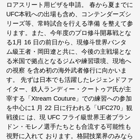
ロアスリート用ビザを申請。 春から夏までに
UFC本戦への出場も含め、コンテンダーズシ
リーズ等、常時試合を行える準備 を整えて参
ります。また、今年度のプロ修斗開幕戦とな
る1月 16 日の前日から、現修斗世界バンタ
ム級王者・岡田遼と共に、今後の主戦場とな
る米国で拠点となるジムや練習環境、現地へ
の視察 を含め初の海外武者修行に向かいま
す。 先ずは日本でも活躍したレジェンドファ
イター、鉄人ランディー・クートゥア氏が主
宰する「Xtream Couture」での練習への参加
を中心に1 月 22 日に行われる「UFC270」観
戦後に は、現 UFC フライ級世界王者ブラン
ドン・モレノ選手たちとも合流する可能性も
視野に入れて おります。格闘技業界のみなら