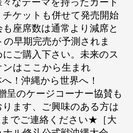
様々なテーマを持ったカード
！チケットも併せて発売開始
会も座席数は通常より減席と
トの早期完売が予測されま
めにご購入下さい。未来のス
オンはここから生まれ
本へ！沖縄から世界へ！
席贈呈のケージコーナー協賛も
おります、ご興味のある方は
縄までご連絡ください★［大
ョナル修斗公式戦沖縄大会