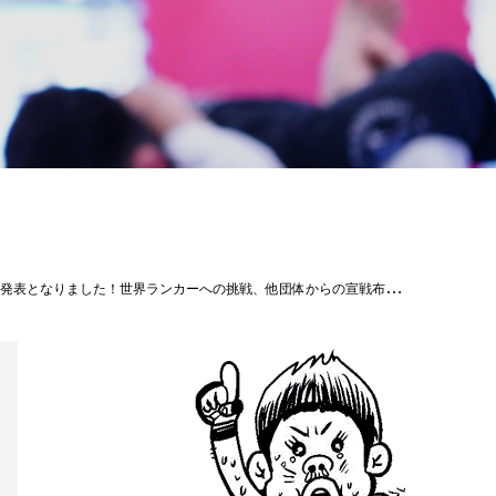
４位）ＶＳ竜己（東京/ KRAZYBEE）※修斗初参戦２０１９年修斗ストロー級新人王当真佳直が、西の名門BLOWS世界ランカー田上こゆるへの挑戦！◆ストロー級（-５２．２ｋｇ）５分３Ｒ田上こゆる（大阪/BLOWS/同級世界ランキング７位）ＶＳ当真 佳直（沖縄那覇/ reversaL Gym OKINAWA CROSS×LINE）沖縄紅一点美らさんグラップラー小生由紀久々の沖縄登場、インフィニティリーグ沖縄県内初開催！◆インフィニティリーグ2022女子アトム級（-４７．６ｋｇ）５分２R小生由紀（沖縄名護/グランドスラムAPP）ＶＳ加藤春菜（岐阜/NASCER DO SOL）日本屈指の選手達が集う最凶ピラニア軍団からの刺客、川北晏生VSTheパラエストラ沖縄１９歳期待の星、南風原吉良斗！◆バンタム級（-６１．２ｋｇ）５分２Ｒ南風原吉良斗（沖縄那覇/Theパラエストラ沖縄）ＶＳ川北 晏生（東京/ TRIBE TOKYO M.M.A）#shooto0417 #THESHOOTOOKINAWA #EVERGROUND #斬修斗沖縄 #修斗 #shooto #沖縄 #パラエストラ #那覇 #コザ #コザミュージックタウン #MMA #総合格闘技#SOUTHISLAND #沖縄広告株式会社#DeshignSP41 #PrivatesalonCrossLine #カフェエフシド #SOCRAZYTOKYO #京都市役所前法律事務所 #カルペディエム沖縄