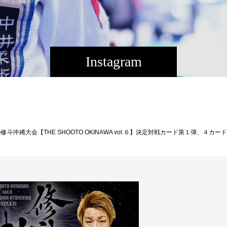
Instagram
が空いております、ご興味のある方はTheパラエストラ沖縄までご連絡ください★［大会名］プロフェッショナル修斗公式戦沖縄大会 【THE SHOOTO OKINAWA vol.6】［日時］2022年4月17日（日）［開場］14:00［開始］15:00［会場］ミュージックタウン音市場（沖縄市上地1-1-1)［主催］Theパラエストラ沖縄［認定］インターナショナル修斗コミッション［協力］一般社団法人日本修斗協会/ＥＶＥＲＧＲＯＵＮＤ/Studio Shine/ＪＭＯＣ/ＧＦＣ[特別協賛] SOUTH ISLAND/沖縄広告株式会社/Deshign.SP41/Privatesalon CrossLine/カフェ‣エフシド/SO-CRAZY.TOKYO/京都市役所前法律事務所/カルペディエム沖縄［チケット発売］発売中［チケット料金］ ＳＲＳ１２，０００円 / ＲＳ席７,０００円 / Ｓ席５,５００円※当日は全席５００円増し。※当日別途５００円１ドリンク制。※小学生以上はチケットが必要。※全ての来場者はマスク着用必須。［チケット取扱所］◯EVERGROUND TEL:098-943-9801 住所：那覇市松山2-10-13-2Ｆ◯Theパラエストラ沖縄 TEL:098-851-4739 住所：那覇市与儀2-21-1［お問い合わせ］Theパラエストラ沖縄 TEL:098-851-4739[公式ＳＮＳ]THE SHOOTO OKINAWA 公式BlogTHE SHOOTO OKINAWA 公式instagramTHE SHOOTO OKINAWA 公式FACEBOOKTHE SHOOTO OKINAWA 公式TWITTER他団体で育った沖縄県出身竜己の宣戦布告、平良達郎の後を追う世界ランカー旭那拳が迎え撃つ！◆ストロー級（-５２．２ｋｇ）５分２Ｒ旭那 拳（沖縄那覇/Theパラエストラ沖縄/同級世界ランキング