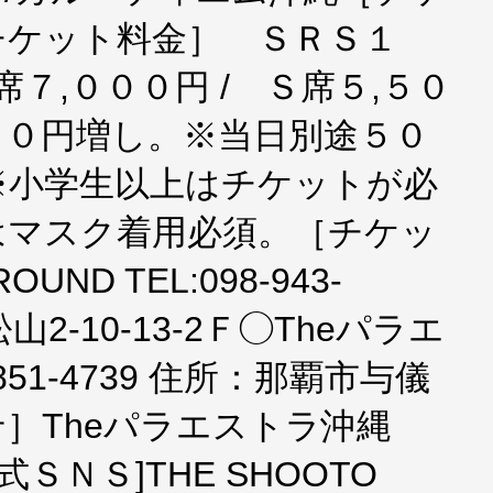
チケット料金］ ＳＲＳ１
席７,０００円 / Ｓ席５,５０
００円増し。※当日別途５０
※小学生以上はチケットが必
はマスク着用必須。［チケッ
ND TEL:098-943-
2-10-13-2Ｆ◯Theパラエ
-851-4739 住所：那覇市与儀
わせ］Theパラエストラ沖縄
9[公式ＳＮＳ]THE SHOOTO