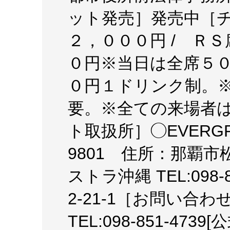
ット発売］発売中［
２，０００円 / ＲＳ
０円※当日は全席５
０円１ドリンク制。
要。※全ての来場者
ト取扱所］◯EVERGROU
9801 住所：那覇市松山
ストラ沖縄 TEL:098
2-21-1［お問い合
TEL:098-851-473