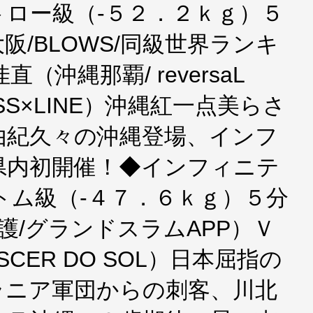
ロー級（-５２．２ｋｇ）５
/BLOWS/同級世界ランキ
（沖縄那覇/ reversaL
ROSS×LINE）沖縄紅一点美らさ
由紀久々の沖縄登場、インフ
県内初開催！◆インフィニテ
アトム級（-４７．６ｋｇ）５分
護/グランドスラムAPP）Ｖ
CER DO SOL）日本屈指の
ラニア軍団からの刺客、川北