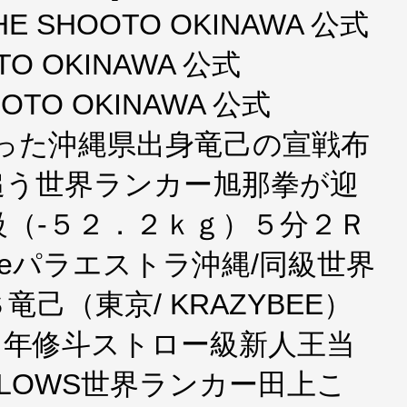
HE SHOOTO OKINAWA 公式
OTO OKINAWA 公式
OOTO OKINAWA 公式
で育った沖縄県出身竜己の宣戦布
追う世界ランカー旭那拳が迎
（-５２．２ｋｇ）５分２Ｒ
heパラエストラ沖縄/同級世界
己（東京/ KRAZYBEE）
９年修斗ストロー級新人王当
LOWS世界ランカー田上こ