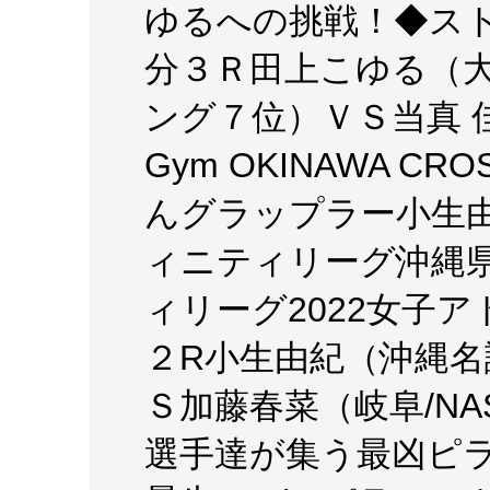
ゆるへの挑戦！◆スト
分３Ｒ田上こゆる（大阪
ング７位）ＶＳ当真 佳直
Gym OKINAWA C
んグラップラー小生
ィニティリーグ沖縄
ィリーグ2022女子
２R小生由紀（沖縄名
Ｓ加藤春菜（岐阜/NAS
選手達が集う最凶ピ