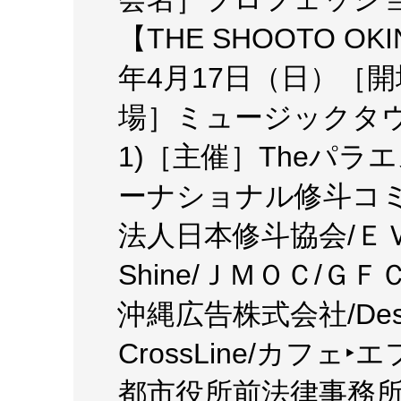
【THE SHOOTO OKI
年4月17日（日）［開場
場］ミュージックタウ
1)［主催］Theパ
ーナショナル修斗コ
法人日本修斗協会/ＥＶ
Shine/ＪＭＯＣ/ＧＦＣ
沖縄広告株式会社/Deshign
CrossLine/カフェ‣エ
都市役所前法律事務所