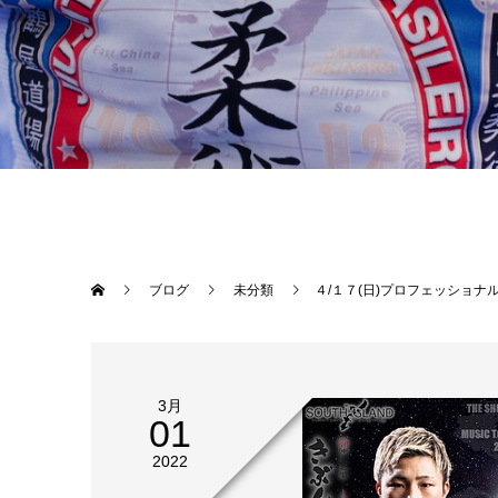
ブログ
未分類
４/１７(日)プロフェッショナル修斗沖縄大会【THE SHOOTO OKINAWA vol.６】決定対戦カード第１弾、４カード発表となりました！世界ランカーへの挑戦、他団体からの宣戦布告、インフィニティリーグ沖縄県内初開催、日本屈指の最強ピラニア軍団の刺客、様々なテーマを持ったカードが沖縄のケージへ！！チケットも併せて発売開始しております。今大会も座席数は通常より減席となっており、チケットの早期完売が予測されます。良いお席はお早めにご購入下さい。未来のスター選手、チャンピオンはここから生まれる！！！沖縄から日本へ！沖縄から世界へ！☆【協賛募集】VIP席贈呈のケージコーナー協賛も最後の一枠
3月
01
2022