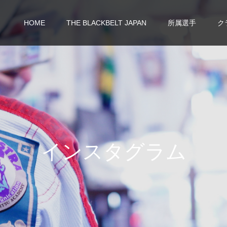
HOME
THE BLACKBELT JAPAN
所属選手
ク
イ
ン
ス
タ
グ
ラ
ム