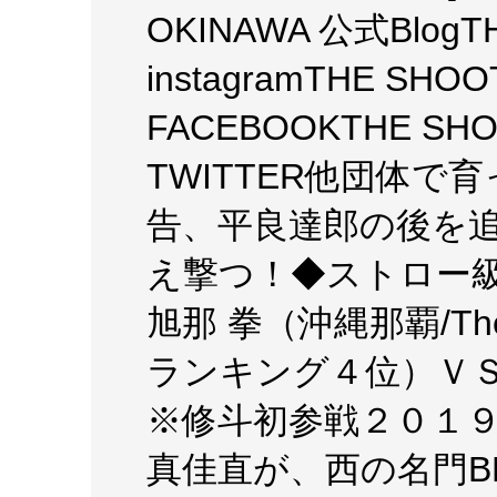
OKINAWA 公式BlogT
instagramTHE SHO
FACEBOOKTHE SH
TWITTER他団体
告、平良達郎の後を
え撃つ！◆ストロー級
旭那 拳（沖縄那覇/T
ランキング４位）ＶＳ竜
※修斗初参戦２０１
真佳直が、西の名門B