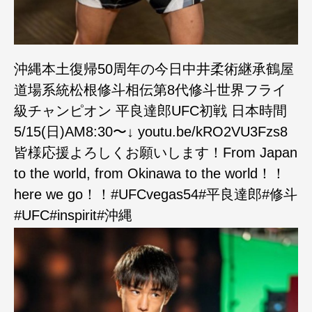
沖縄本土復帰50周年の今日中井柔術継承鶴屋
道場系統松根修斗相伝第8代修斗世界フライ
級チャンピオン 平良達郎UFC初戦 日本時間
5/15(日)AM8:30〜↓ youtu.be/kRO2VU3Fzs8
皆様応援よろしくお願いします！From Japan
to the world, from Okinawa to the world！！
here we go！！#UFCvegas54#平良達郎#修斗
#UFC#inspirit#沖縄