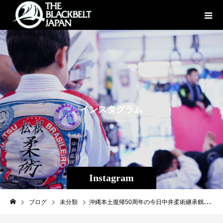
イ
ン
ス
タ
グ
ラ
ム
Instagram
ブログ
未分類
沖縄本土復帰50周年の今日中井柔術継承鶴屋道場系統松根修斗相伝第8代修斗世界フライ級チャンピオン 平良達郎UFC初戦 日本時間5/15(日)AM8:30〜↓ youtu.be/kRO2VU3Fzs8皆様応援よろしくお願いします！From Japan to the world, from Okinawa to the world！！here we go！！#UFCvegas54#平良達郎#修斗#UFC#inspirit#沖縄