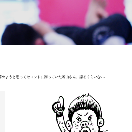
ーターへの1ステップに挑んだJAMは予定通りバックチョーク一本勝利！ヤッタゼ！！！#shooto0821#修斗#修斗新潟#越後風神祭り