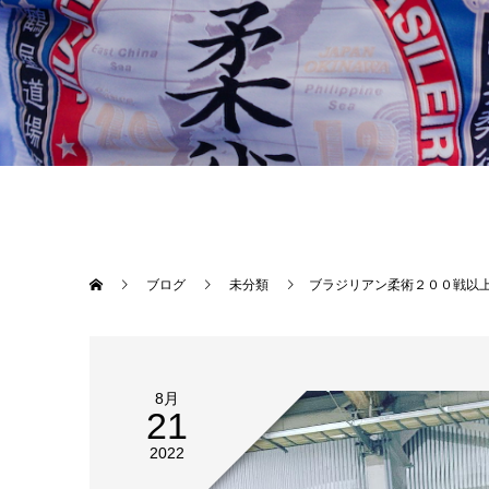
ブログ
未分類
ブラジリアン柔術２００戦以上、我が道を進む千日回峰行・鉄人若山達
8月
21
2022