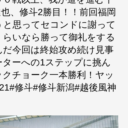
也、修斗2勝目！！前回福岡
うと思ってセコンドに謝って
くらいなら勝って御礼をする
んだ今回は終始攻め続け見事
ーターへの1ステップに挑ん
ックチョーク一本勝利！ヤッ
0821#修斗#修斗新潟#越後風神