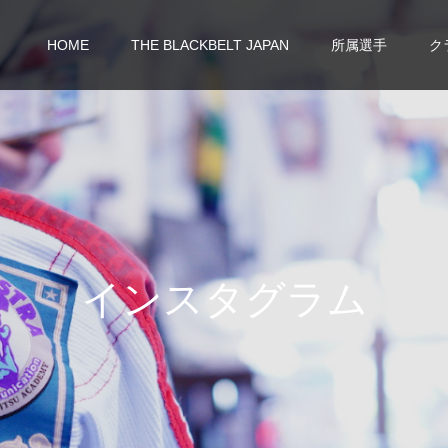
HOME
THE BLACKBELT JAPAN
所属選手
ク
イ
ン
ス
タ
グ
ラ
ム