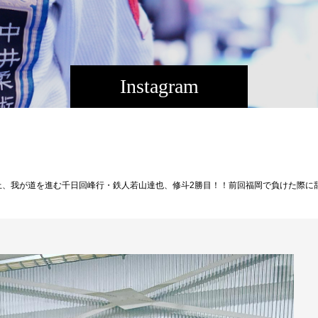
Instagram
也、修斗2勝目！！前回福岡で負けた際に辞めようと思ってセコンドに謝っていた若山さん。謝るくらいなら勝って御礼をするんだ、と奮起して挑んだ今回は終始攻め続け見事な勝利！！プロシュ