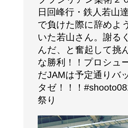
日回峰行・鉄人若山達
で負けた際に辞めよ
いた若山さん。謝る
んだ、と奮起して挑
な勝利！！プロシュ
だJAMは予定通りバ
タゼ！！！#shooto
祭り