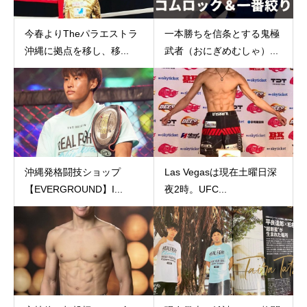
今春よりTheパラエストラ
一本勝ちを信条とする鬼極
沖縄に拠点を移し、移...
武者（おにぎめむしゃ）...
沖縄発格闘技ショップ
Las Vegasは現在土曜日深
【EVERGROUND】I...
夜2時。UFC...