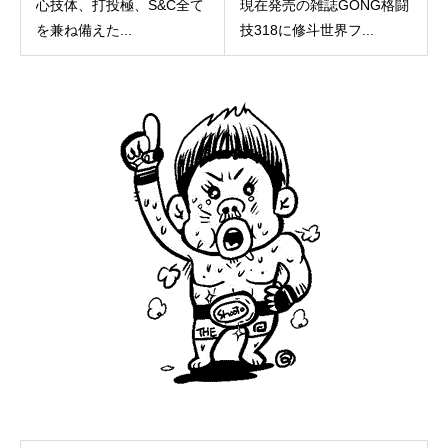
心技体、打投極、S&C全て
現在発売の雑誌GONG格闘
を兼ね備えた...
技318に修斗世界フ...