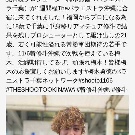
ラ千葉）が1週間程Theパラエストラ沖縄に合
宿に来てくれました！福岡からプロになる為
に18歳で千葉に単身移りアマチュア修斗で結
果を残しプロシューターとして駆け出しの21
歳、若く可能性溢れる常勝軍団期待の若手で
す。11/6斬修斗沖縄で次戦を控えている梅
木。活躍期待してるぜ、頑張れ梅木！皆様梅
木の応援宜しくお願いします#梅木勇徳#パラ
エストラ千葉ネットワーク#shooto1106
#THESHOOTOOKINAWA #斬修斗沖縄 #修斗