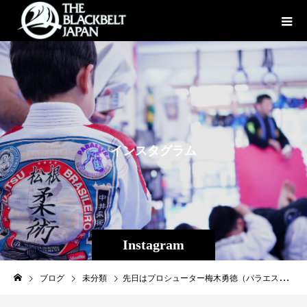
イ
ン
ス
タ
グ
ラ
ム
Instagram
ブログ
未分類
先日はプロシューター梅木勇徳（パラエストラ千葉）が1週間程Theパラエストラ沖縄に合宿に来てくれました！福岡からプロになる為に18歳で千葉に単身移りアマチュア修斗で結果を残しプロシューターとして駆け出しの21歳、若く可能性溢れる常勝軍団期待の若手です。11/6斬修斗沖縄で次戦を控えている梅木。活躍期待してるぜ、頑張れ梅木！皆様梅木の応援宜しくお願いします#梅木勇徳#パラエストラ千葉ネットワーク#shooto1106 #THESHOOTOOKINAWA #斬修斗沖縄 #修斗