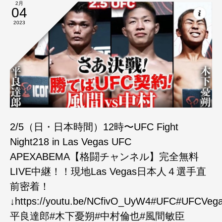
2月
04
2023
2/5（日・日本時間）12時〜UFC Fight
Night218 in Las Vegas UFC
APEXABEMA【格闘チャンネル】完全無料
LIVE中継！！現地Las Vegas日本人４選手直
前密着！
↓https://youtu.be/NCfivO_UyW4#UFC#UFCVeg
平良達郎#木下憂朔#中村倫也#風間敏臣