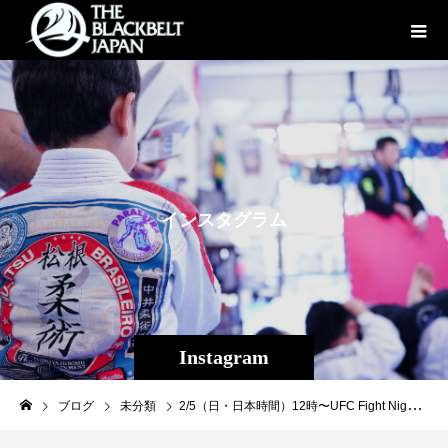
イ
ン
ス
タ
グ
ラ
ム
Instagram
ブログ
未分類
2/5（日・日本時間）12時〜UFC Fight Night218 in Las Vegas UFC APEXABEMA【格闘チャンネル】完全無料LIVE中継！！現地Las Vegas日本人４選手直前密着！↓https://youtu.be/NCfivO_UyW4#UFC#UFCVegas68#平良達郎#木下憂朔#中村倫也#風間敏臣