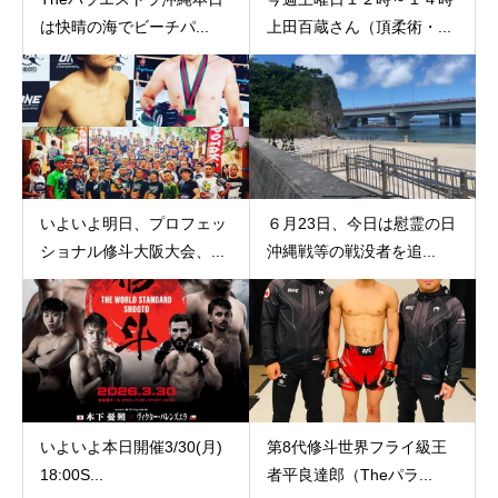
は快晴の海でビーチパ...
上田百蔵さん（頂柔術・...
いよいよ明日、プロフェッ
６月23日、今日は慰霊の日
ショナル修斗大阪大会、...
沖縄戦等の戦没者を追...
いよいよ本日開催3/30(月)
第8代修斗世界フライ級王
18:00️S...
者平良達郎（Theパラ...