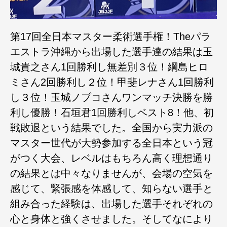
第17回全日本マスター柔術選手権！Theパラ
エストラ沖縄から出場した選手達の結果は玉
城貴之さん1回勝利し無差別３位！綱島ヒロ
ミさん2回勝利し２位！甲斐レナさん1回勝利
し３位！玉城ノブコさんワンマッチ決勝を勝
利し優勝！石垣君1回勝利しベスト8！他、初
戦敗退という結果でした。全国から実力派の
マスター世代が大勢参加する全日本という冠
がつく大会、レベルはもちろん高く理想通り
の結果とは中々なりませんが、会場の空気を
感じて、緊張感を体感して、知らない選手と
組み合った経験は、出場した選手それぞれの
心と身体と強くさせました。そしてなにより