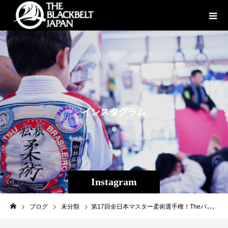
イ
ン
ス
タ
グ
ラ
ム
Instagram
ブログ
未分類
第17回全日本マスター柔術選手権！Theパラエストラ沖縄から出場した選手達の結果は玉城貴之さん1回勝利し無差別３位！綱島ヒロミさん2回勝利し２位！甲斐レナさん1回勝利し３位！玉城ノブコさんワンマッチ決勝を勝利し優勝！石垣君1回勝利しベスト8！他、初戦敗退という結果でした。全国から実力派のマスター世代が大勢参加する全日本という冠がつく大会、レベルはもちろん高く理想通りの結果とは中々なりませんが、会場の空気を感じて、緊張感を体感して、知らない選手と組み合った経験は、出場した選手それぞれの心と身体と強くさせました。そしてなによりチャレンジする姿勢は素晴らしいです。出場した選手の皆様お疲れさまでした！Let's enjoy jiu-jitsu training again！！#柔術#JBJJF#Theパラエストラ沖縄#全日本マスター柔術選手権