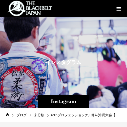
イ
ン
ス
タ
グ
ラ
ム
Instagram
ブログ
未分類
4/16プロフェッショシナル修斗沖縄大会【THE SHOOTO OKINAWA vol.8】でプロデビューを果たした若干16歳の2人、沖縄のHOPE･知名昴海（ちなすかい/キックボクシングDROP）と名門パラエストラCNWの超新星･根井博人（ねいひろと/パラエストラ千葉）のデビュー戦密着ドキュメントYouTubeがUPされました！未来の日本MMAを背負って立つであろう2人、そしてライバルストーリーを想像しながら、皆様check check宜しくお願いします！！「期待の高校生ルーキー（16歳）２名のプロデビュー戦に密着！」【前編】知名 昴海 https://youtu.be/oASrriWtdUg【後編】根井 博登 https://youtu.be/YcJJ8WEIPtk#修斗#斬修斗沖縄#shooto#知名昴海#根井博登