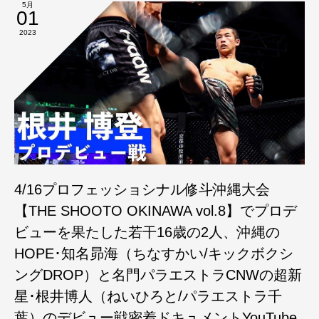
5月
01
2023
4/16プロフェッショシナル修斗沖縄大会
【THE SHOOTO OKINAWA vol.8】でプロデ
ビューを果たした若干16歳の2人、沖縄の
HOPE･知名昴海（ちなすかい/キックボクシ
ングDROP）と名門パラエストラCNWの超新
星･根井博人（ねいひろと/パラエストラ千
葉）のデビュー戦密着ドキュメントYouTube