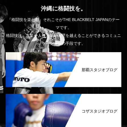
沖縄に格闘技を。
『格闘技を楽しむ』それこそがTHE BLACKBELT JAPANのテー
マです。
格闘技は、言葉や人種、年齢の壁を越えることができるコミュニ
ケーションの手段です。
那覇スタジオブログ
コザスタジオブログ