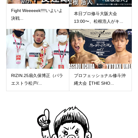
Fight Weeeeek!!!!いよいよ
本日プロ修斗大阪大会
決戦...
13:00〜、松根浩人がキ...
RIZIN.25扇久保博正（パラ
プロフェッショナル修斗沖
エストラ松戸/...
縄大会【THE SHO...