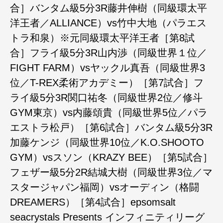
合］バンタム級5分3R藤井伸樹（同級環太平
洋王者／ALLIANCE）vs竹中大地（パラエス
トラ和泉）※元同級環太平洋王者［第8試
合］フライ級5分3R山内渉（同級世界１位／
FIGHT FARM）vsヤックル真吾（同級世界3
位／T-REX柔術アカデミー）［第7試合］フ
ライ級5分3R関口祐冬（同級世界2位／修斗
GYM東京）vs内藤頌貴（同級世界5位／パラ
エストラ松戸）［第6試合］バンタム級5分3R
加藤ケンジ（同級世界10位／K.O.SHOOTO
GYM）vsスソン（KRAZY BEE）［第5試合］
フェザー級5分2R結城大樹（同級世界3位／マ
スタージャパン福岡）vsオーディン（格闘
DREAMERS）［第4試合］epsomsalt
seacrystals Presents インフィニティリーグ