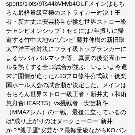
sports/slots/9Ts44bVHvb4GUFメインはもち
ろん最軽量級至極のストライカー対決！王
者・新井丈に安芸柊斗が挑む世界ストロー級
チャンピオンシップ！セミには7年振りに帰
還する竹中大地vs“ゾンビ”藤井伸樹の新旧環
太平洋王者対決にフライ級トップランカーに
よるサバイバルマッチ等、真夏の後楽園ホー
ルを熱くする全12試合が並ぶ！いよいよ今週
末に開催が迫った7.23プロ修斗公式戦・後楽
園ホール大会の試合順が決定した。メインは
もちろん世界ストロー級王者・新井丈（和術
慧舟會HEARTS）vs挑戦者・安芸柊斗
（MMAZジム）の一戦。最後に立っているの
は“成り上がりのはダークヒーロー”新井
か？“親子鷹”安芸か？最軽量級ながらKOパン