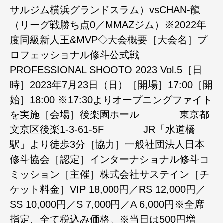
サルジム横浜グランドスラム）vsCHAN-龍
（リーグ戦勝ち点0／MMAZジム）※2022年
度同級新人王&MVP◇大会概要［大会名］プ
ロフェッショナル修斗公式戦
PROFESSIONAL SHOOTO 2023 Vol.5［日
時］2023年7月23日（日）［開場］17:00［開
始］18:00 ※17:30よりオープニングファイト
を実施［会場］後楽園ホール 東京都
文京区後楽1-3-61-5F JR「水道橋
駅」より徒歩3分［協力］一般社団法人日本
修斗協会［認定］インターナショナル修斗コ
ミッション［主催］株式会社サステイン［チ
ケット料金］VIP 18,000円／RS 12,000円／
SS 10,000円／S 7,000円／A 6,000円※全席
指定、全て税込み価格。※当日は500円増