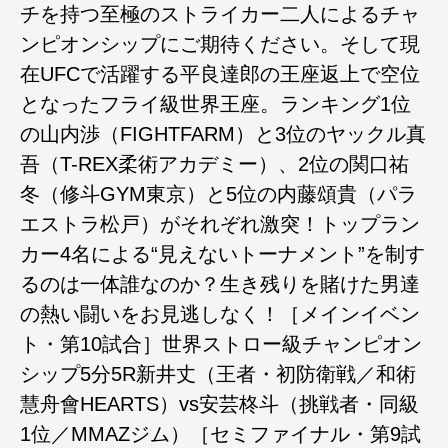
チを持つ至極のストライカー二人によるチャ
ンピオンシップにご期待ください。そして現
在UFCで活躍する平良達郎の王座返上で空位
となったフライ級世界王座。ランキング1位
の山内渉（FIGHTFARM）と3位のヤックル真
吾（T-REX柔術アカデミー）、2位の関口祐
冬（修斗GYM東京）と5位の内藤頌貴（パラ
エストラ松戸）がそれぞれ激突！トップラン
カー4名による“見えないトーナメント”を制す
るのは一体誰なのか？生き残りを賭けた男達
の熱い闘いをお見逃しなく！［メインイベン
ト・第10試合］世界ストロー級チャンピオン
シップ5分5R新井丈（王者・初防衛戦／和術
慧舟會HEARTS）vs安芸柊斗（挑戦者・同級
1位／MMAZジム）［セミファイナル・第9試