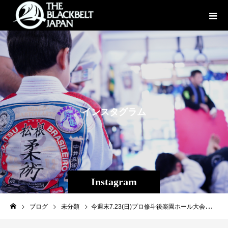
イ
ン
ス
タ
グ
ラ
ム
Instagram
ブログ
未分類
今週末7.23(日)プロ修斗後楽園ホール大会！！ 世界ストロー級チャンピオンシップ新井丈VS安芸柊斗は必見！そして俺たちの弟、内藤頌貴（パラエストラ松戸］ランキング戦！@Abema_Fight にて全試合完全無料LIVE中継！視聴URL→ 視聴URL https://abema.tv/channels/fighting-sports/slots/9Ts44bVHvb4GUFメインはもちろん最軽量級至極のストライカー対決！王者・新井丈に安芸柊斗が挑む世界ストロー級チャンピオンシップ！セミには7年振りに帰還する竹中大地vs“ゾンビ”藤井伸樹の新旧環太平洋王者対決にフライ級トップランカーによるサバイバルマッチ等、真夏の後楽園ホールを熱くする全12試合が並ぶ！いよいよ今週末に開催が迫った7.23プロ修斗公式戦・後楽園ホール大会の試合順が決定した。メインはもちろん世界ストロー級王者・新井丈（和術慧舟會HEARTS）vs挑戦者・安芸柊斗（MMAZジム）の一戦。最後に立っているのは“成り上がりのはダークヒーロー”新井か？“親子鷹”安芸か？最軽量級ながらKOパンチを持つ至極のストライカー二人によるチャンピオンシップにご期待ください。そして現在UFCで活躍する平良達郎の王座返上で空位となったフライ級世界王座。ランキング1位の山内渉（FIGHTFARM）と3位のヤックル真吾（T-REX柔術アカデミー）、2位の関口祐冬（修斗GYM東京）と5位の内藤頌貴（パラエストラ松戸）がそれぞれ激突！トップランカー4名による“見えないトーナメント”を制するのは一体誰なのか？生き残りを賭けた男達の熱い闘いをお見逃しなく！［メインイベント・第10試合］世界ストロー級チャンピオンシップ5分5R新井丈（王者・初防衛戦／和術慧舟會HEARTS）vs安芸柊斗（挑戦者・同級1位／MMAZジム）［セミファイナル・第9試合］バンタム級5分3R藤井伸樹（同級環太平洋王者／ALLIANCE）vs竹中大地（パラエストラ和泉）※元同級環太平洋王者［第8試合］フライ級5分3R山内渉（同級世界１位／FIGHT FARM）vsヤックル真吾（同級世界3位／T-REX柔術アカデミー）［第7試合］フライ級5分3R関口祐冬（同級世界2位／修斗GYM東京）vs内藤頌貴（同級世界5位／パラエストラ松戸）［第6試合］バンタム級5分3R加藤ケンジ（同級世界10位／K.O.SHOOTO GYM）vsスソン（KRAZY BEE）［第5試合］フェザー級5分2R結城大樹（同級世界3位／マスタージャパン福岡）vsオーディン（格闘DREAMERS）［第4試合］epsomsalt seacrystals Presents インフィニティリーグ2023 女子ストロー級5分2R藤野恵実（リーグ初戦／トライフォース赤坂）vsエンゼル☆志穂（リーグ戦勝ち点0／GSB多治見）［第3試合］epsomsalt seacrystals Presents インフィニティリーグ2023 女子ストロー級5分2R宝珠山桃花（リーグ戦勝ち点4／赤崎道場A-SPIRIT）vs吉成はるか（リーグ戦勝ち点0／シューティング宇留野道場）［第2試合］epsomsalt seacrystals Presents インフィニティリーグ2023 フェザー級5分2R浜松ヤマト（リーグ戦勝ち点4／T・GRIP TOKYO）vs磯部鉄心（リーグ戦勝ち点0／パラエストラ松戸）［第1試合］epsomsalt seacrystals Presents インフィニティリーグ2023 フェザー級5分2R上原平（リーグ戦勝ち点2／リバーサルジム横浜グランドスラム）vsCHAN-龍（リーグ戦勝ち点0／MMAZジム）※2022年度同級新人王&MVP◇大会概要［大会名］プロフェッショナル修斗公式戦 PROFESSIONAL SHOOTO 2023 Vol.5［日時］2023年7月23日（日）［開場］17:00［開始］18:00 ※17:30よりオープニングファイトを実施［会場］後楽園ホール 東京都文京区後楽1-3-61-5F JR「水道橋駅」より徒歩3分［協力］一般社団法人日本修斗協会［認定］インターナショナル修斗コミッション［主催］株式会社サステイン［チケット料金］VIP 18,000円／RS 12,000円／SS 10,000円／S 7,000円／A 6,000円※全席指定、全て税込み価格。※当日は500円増し。※小学生以上はチケットが必要。［チケット発売日］6月3日（土）［チケット販売所］イープラス https://eplus.jp/shooto/（パソコン&スマートフォン）https://eplus.jp/qa/修斗BASE オンラインショップ https://proshooto.official.ec/［お問い合せ］株式会社 サステイン 03-3788-3042#shooto0723 #ABEMA#修斗