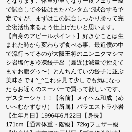
となります、体重が重くなり一度フェザー級
で試合して今後はまたバンタムで試合する予
定ですが、まずはこの試合しっかり勝って完
全復活出来るよう仕上げたいと思います。
【自身のアピールポイント】好きなことは生
まれた時から変わらず食べる事、最近僕の中
で流行ってるのが大阪王将のニンニクマシマ
シ岩塩付き冷凍餃子🥟（最近は減量で控えて
ますお腹グゥ〜）とんちんていの餃子に並ぶ
美味さです^_^これを見て少しでも気になっ
たらお近くのスーパーで買って欲しいです、
デスターシャ！！【名前】メイヘム和成（め
いへむかずなり）【所属】パラエストラ小岩
【生年月日】1996年6月22日【身長】
171cm【通常体重・階級】72kgフェザー級