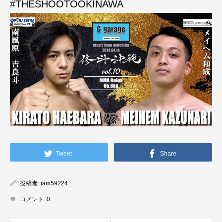
#THESHOOTOOKINAWA
Tweet
Share
投稿者:
iam59224
コメント:
0