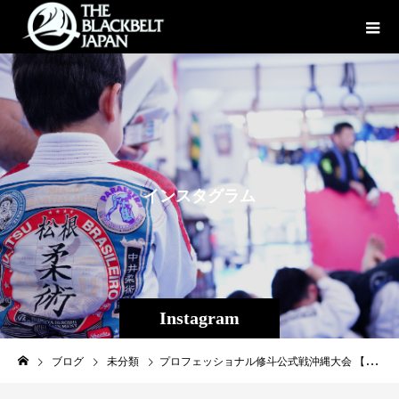
イ
ン
ス
タ
グ
ラ
ム
Instagram
ブログ
未分類
プロフェッショナル修斗公式戦沖縄大会 【THE SHOOTO OKINAWA vol.10】見所紹介⑤南風原吉良斗VSメイヘム和成！！！２０２２年新人王決勝戦を前に右膝前十字靭帯の怪我により出場を断念した南風原吉良斗（はえばらきらと）は術後順調に回復し、11/12前回大会THE SHOOTO OKINAWA vol.９ではグラップリングトーナメントに出場し１回戦を突破、迎えた決勝戦では日本トップの寝業師・峯岸零弥（パラエストラ小岩）に白熱した試合を見せたものの敗北。しかしながら、試合勘と手術後の実戦経験を手に入れら事ができ、いよいよプロ修斗本戦復帰となる。対するは２０２２年４月のデビュー以降今回が６戦目コンスタントに試合をこなす小岩のメイヘム和成だ。パラエストラ小岩大内代表曰く、仕事が忙しい中で時間を作りながら練習をし、アマチュア時代はウェルター級で試合をしていたものの、プロになり2階級落とす過酷な減量を遂行できる気持ちが強い人間と話す。パラエストラ小岩選手との連戦となった南風原吉良斗、１年半の空白を取り戻す為、復帰戦を勝利し先の未来へ向けて爽快なRestartを切ることが出来るのか！？◆フェザー級（-６５．８ｋｇ）５分３Ｒ南風原吉良斗（沖縄那覇/Theパラエストラ沖縄那覇）ＶＳメイヘム和成（東京/パラエストラ小岩）【名前】南風原吉良斗（はえばらきらと）【所属】Theパラエストラ沖縄那覇【生年月日】2002年11月16日【身長】173cm【通常体重・階級】83kgフェザー級【出身地】沖縄県那覇市【プロ修斗戦績】6戦4勝2分【アマチュア戦績】16戦13勝3敗【SNSアカウント】Twitter→ @kirato1116 Instagram→ @kirato1116【試合に向けての意気込み】今回膝の手術から修斗は1年6ヶ月ぶりの復帰戦となります、体重が重くなり一度フェザー級で試合して今後はまたバンタムで試合する予定ですが、まずはこの試合しっかり勝って完全復活出来るよう仕上げたいと思います。【自身のアピールポイント】好きなことは生まれた時から変わらず食べる事、最近僕の中で流行ってるのが大阪王将のニンニクマシマシ岩塩付き冷凍餃子🥟（最近は減量で控えてますお腹グゥ〜）とんちんていの餃子に並ぶ美味さです^_^これを見て少しでも気になったらお近くのスーパーで買って欲しいです、デスターシャ！！【名前】メイヘム和成（めいへむかずなり）【所属】パラエストラ小岩【生年月日】1996年6月22日【身長】171cm【通常体重・階級】72kgフェザー級【出身地】東京都江戸川区【プロ修斗戦績】5戦1勝4敗【試合に向けての意気込み】ワンネー メイヘム和成ヤイビーン。ユタサルグトゥ ウニゲーサビラ。粘ります。【自身の趣味】精神世界に入る事。［大会名］プロフェッショナル修斗公式戦沖縄大会 【THE SHOOTO OKINAWA vol.10】［日時］2024年4月14日（日）［開場］14:00［開始］15:00［会場］ミュージックタウン音市場（沖縄市上地1-1-1)［主催］Theパラエストラ沖縄［認定］インターナショナル修斗コミッション［協力］一般社団法人日本修斗協会/ＥＶＥＲＧＲＯＵＮＤ/Studio Shine/ＪＭＯＣ/ＧＦＣ[特別メイン協賛]沖縄で車販売車両販売承ります！（那覇市古波蔵2-4-8-1）Instagram→→→https://www.instagram.com/like_impala/【G-garage】[特別協賛] 株式会社ファッションキャンディー/ふしくぶカフェ/沖縄広告株式会社/Deshign.SP41/Privatesalon CrossLine/SUIPARA＃道頓堀ワッフル/京都市役所前法律事務所/カルペディエム沖縄［チケット販売］全席完売御礼［お問合わせ］Theパラエストラ沖縄 TEL:098-851-4739[公式ＳＮＳ]THE SHOOTO OKINAWA 公式BlogTHE SHOOTO OKINAWA 公式instagramTHE SHOOTO OKINAWA 公式FACEBOOKTHE SHOOTO OKINAWA 公式TWITTER#shooto0414 #修斗 #shooto #EVERGROUND #斬修斗沖縄 #沖縄 #那覇 #コザ #MMA #総合格闘技 #THESHOOTOOKINAWA