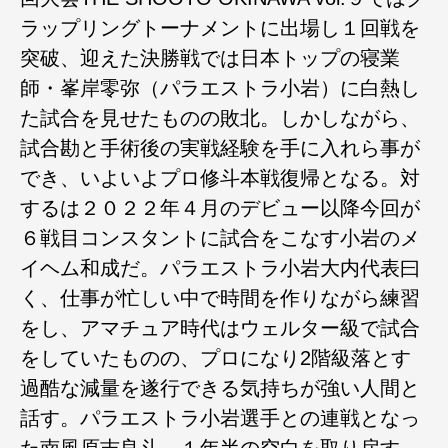
ラップリングトーナメントに出場し１回戦を
突破、迎えた決勝戦では日本トップの寝業
師・峯岸零弥（パラエストラ小岩）に白熱し
た試合を見せたものの敗北。しかしながら、
試合勘と手術後の実戦経験を手に入れら事が
でき、いよいよプロ修斗本戦復帰となる。対
するは２０２２年４月のデビュー以降今回が
６戦目コンスタントに試合をこなす小岩のメ
イヘム和成だ。パラエストラ小岩大内代表曰
く、仕事が忙しい中で時間を作りながら練習
をし、アマチュア時代はウェルター級で試合
をしていたものの、プロになり2階級落とす
過酷な減量を遂行できる気持ちが強い人間と
話す。パラエストラ小岩選手との連戦となっ