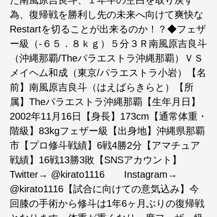
た南風原吉良斗、１年半の空白を取り戻す
為、復帰戦を勝利し先の未来へ向けて爽快な
Restartを切ることが出来るのか！？◆フェザ
ー級（-６５．８ｋｇ）５分３Ｒ南風原吉良斗
（沖縄那覇/Theパラエストラ沖縄那覇）ＶＳ
メイヘム和成（東京/パラエストラ小岩）【名
前】南風原吉良斗（はえばらきらと）【所
属】Theパラエストラ沖縄那覇【生年月日】
2002年11月16日【身長】173cm【通常体重・
階級】83kgフェザー級【出身地】沖縄県那覇
市【プロ修斗戦績】6戦4勝2分【アマチュア
戦績】16戦13勝3敗【SNSアカウント】
Twitter→ @kirato1116 Instagram→
@kirato1116【試合に向けての意気込み】今
回膝の手術から修斗は1年6ヶ月ぶりの復帰戦