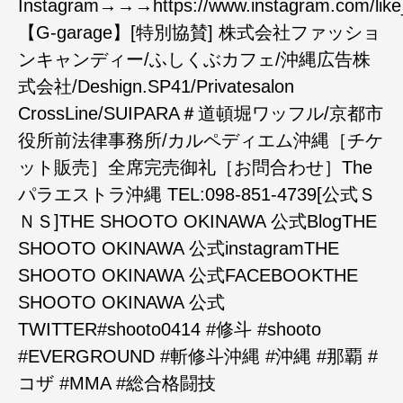
Instagram→→→https://www.instagram.com/like
【G-garage】[特別協賛] 株式会社ファッショ
ンキャンディー/ふしくぶカフェ/沖縄広告株
式会社/Deshign.SP41/Privatesalon
CrossLine/SUIPARA＃道頓堀ワッフル/京都市
役所前法律事務所/カルペディエム沖縄［チケ
ット販売］全席完売御礼［お問合わせ］The
パラエストラ沖縄 TEL:098-851-4739[公式Ｓ
ＮＳ]THE SHOOTO OKINAWA 公式BlogTHE
SHOOTO OKINAWA 公式instagramTHE
SHOOTO OKINAWA 公式FACEBOOKTHE
SHOOTO OKINAWA 公式
TWITTER#shooto0414 #修斗 #shooto
#EVERGROUND #斬修斗沖縄 #沖縄 #那覇 #
コザ #MMA #総合格闘技