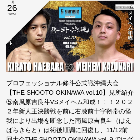
3月
26
2024
プロフェッショナル修斗公式戦沖縄大会
【THE SHOOTO OKINAWA vol.10】見所紹介
⑤南風原吉良斗VSメイヘム和成！！！２０２
２年新人王決勝戦を前に右膝前十字靭帯の怪
我により出場を断念した南風原吉良斗（はえ
ばらきらと）は術後順調に回復し、11/12前
回大会THE SHOOTO OKINAWA vol.９ではグ