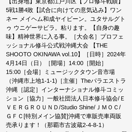
【出身地】東京都江戸川区【プロ修斗戦績】
5戦1勝4敗【試合に向けての意気込み】ワン
ネー メイヘム和成ヤイビーン。ユタサルグト
ゥ ウニゲーサビラ。粘ります。【自身の趣
味】精神世界に入る事。［大会名］プロフェ
ッショナル修斗公式戦沖縄大会 【THE
SHOOTO OKINAWA vol.10】［日時］2024年
4月14日（日）［開場］14:00［開始］
15:00［会場］ミュージックタウン音市場
（沖縄市上地1-1-1)［主催］Theパラエストラ
沖縄［認定］インターナショナル修斗コミッ
ション［協力］一般社団法人日本修斗協会/Ｅ
ＶＥＲＧＲＯＵＮＤ/Studio Shine/ＪＭＯＣ/
ＧＦＣ[特別メイン協賛]沖縄で車販売車両販
売承ります！（那覇市古波蔵2-4-8-1）