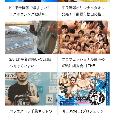
K-1甲子園等で凄まじいキ
平良達郎オリジナルタオル
ックボクシング戦績を...
発売！！那覇市松山の格...
2/5(日)平良達郎UFC3戦目
プロフェッショナル修斗公
へ向けていよい...
式戦沖縄大会 【THE...
パラエストラ千葉ネットワ
明日3/26(日)プロフェッシ