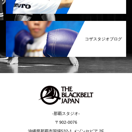
コザスタジオブログ
-那覇スタジオ-
〒902-0076
沖縄県那覇市国場532-1 メゾンセピア 2F