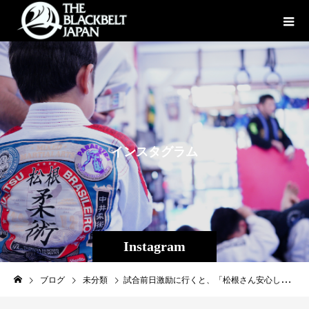
イ
ン
ス
タ
グ
ラ
ム
Instagram
ブログ
未分類
試合前日激励に行くと、「松根さん安心して下さい、俺は1日で井上直樹と朝倉海2人に勝利してるんですよ、明日も勝ちますよ」と説得力のありすぎる言葉。しっかり勝利しこれで本来のフライ級に戻して２連勝！37歳THE BLACKBELT JAPANエース扇久保博正はまだまだ今が最盛期です。そして、ジョンドットソンとベアナックルでフルラウンド戦い抜いた征矢貴。多々裂傷し鼻なり拳なり骨折して敗戦でしたが堂々たる試合っぷり。壮絶な怪我でも、怪我なんて病気と違ってほっとけば治るんでと人生を強く歩んできた征矢ならではの試合後の言葉。後輩ながら最高にカッコよくて誇りに思います2人を応援に激励に行ってきたものの、逆にパワーをもらって沖縄へ帰ってきました。今後も2人の活躍を大いに期待しています、皆様応援宜しくお願いします！！#扇久保博正#征矢貴#THEBLACKBELTJAPAN#RIZIN#修斗