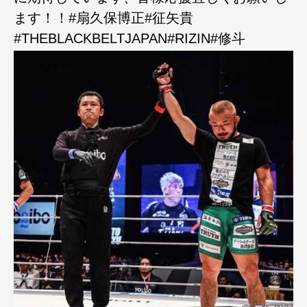
ます！！#扇久保博正#征矢貴
#THEBLACKBELTJAPAN#RIZIN#修斗