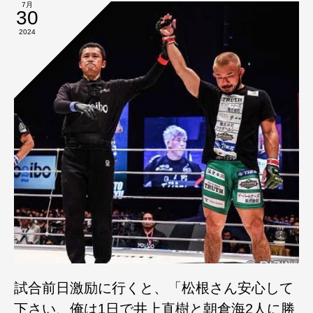
7月
30
2024
試合前日激励に行くと、「松根さん安心して
下さい、俺は1日で井上直樹と朝倉海2人に勝