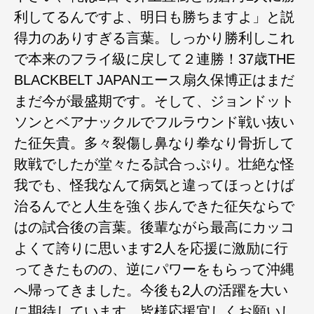
利してるんですよ、明日も勝ちますよ」と説
得力のありすぎる言葉。しっかり勝利しこれ
で本来のフライ級に戻して２連勝！37歳THE
BLACKBELT JAPANエース扇久保博正はまだ
まだ今が最盛期です。そして、ジョンドット
ソンとベアナックルでフルラウンド戦い抜い
た征矢貴。多々裂傷し鼻なり拳なり骨折して
敗戦でしたが堂々たる試合っぷり。壮絶な怪
我でも、怪我なんて病気と違ってほっとけば
治るんでと人生を強く歩んできた征矢ならで
はの試合後の言葉。後輩ながら最高にカッコ
よくて誇りに思います2人を応援に激励に行
ってきたものの、逆にパワーをもらって沖縄
へ帰ってきました。今後も2人の活躍を大い
に期待しています、皆様応援宜しくお願いし