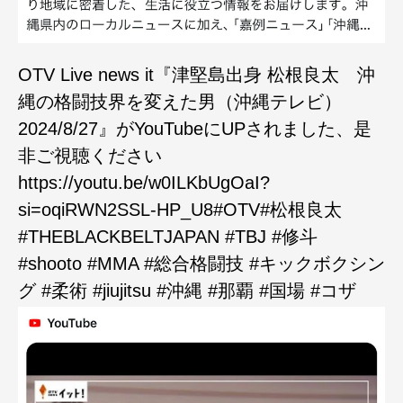
OTV Live news it『津堅島出身 松根良太 沖
縄の格闘技界を変えた男（沖縄テレビ）
2024/8/27』がYouTubeにUPされました、是
非ご視聴ください
https://youtu.be/w0ILKbUgOaI?
si=oqiRWN2SSL-HP_U8#OTV#松根良太
#THEBLACKBELTJAPAN #TBJ #修斗
#shooto #MMA #総合格闘技 #キックボクシン
グ #柔術 #jiujitsu #沖縄 #那覇 #国場 #コザ