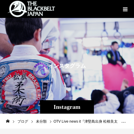
イ
ン
ス
タ
グ
ラ
ム
Instagram
ブログ
未分類
OTV Live news it『津堅島出身 松根良太 沖縄の格闘技界を変えた男（沖縄テレビ）2024/8/27』がYouTubeにUPされました、是非ご視聴くださいhttps://youtu.be/w0ILKbUgOaI?si=oqiRWN2SSL-HP_U8#OTV#松根良太#THEBLACKBELTJAPAN #TBJ #修斗 #shooto #MMA #総合格闘技 #キックボクシング #柔術 #jiujitsu #沖縄 #那覇 #国場 #コザ