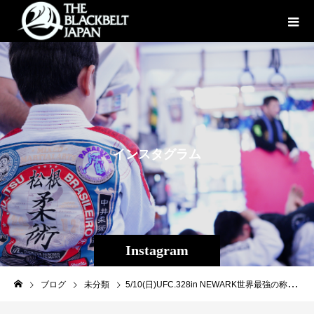
イ
ン
ス
タ
グ
ラ
ム
Instagram
ブログ
未分類
5/10(日)UFC.328in NEWARK世界最強の称号UFCタイトルショットへ、平良達郎（THE BLACKBELT JAPAN）Title Shot: Weight Pass!!!!!#平良達郎#UFC#日本#沖縄