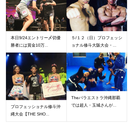
本日9/24エントリー〆切優
５/１２（日）プロフェッシ
勝者には賞金10万...
ョナル修斗大阪大会・...
Theパラエストラ沖縄那覇
では超人・玉城さんが...
プロフェッショナル修斗沖
縄大会【THE SHO...