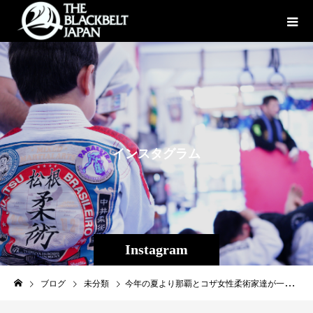
イ
ン
ス
タ
グ
ラ
ム
Instagram
ブログ
未分類
今年の夏より那覇とコザ女性柔術家達が一致団結、Theパラエストラ沖縄では女子柔術練習会が定期的に開催されています！女性同士とても良い雰囲気で柔術を楽しめている様で何よりです。Be strong and beautiful with jiu-jitsu!#パラエストラ #沖縄 #那覇 #与儀 #MMA #shooto #コザ #総合格闘技 #修斗 #キックボクシング #柔術 #jiujitsu #ダイエット