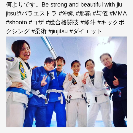
何よりです。Be strong and beautiful with jiu-
jitsu!#パラエストラ #沖縄 #那覇 #与儀 #MMA
#shooto #コザ #総合格闘技 #修斗 #キックボ
クシング #柔術 #jiujitsu #ダイエット